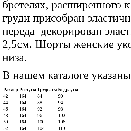
бретелях, расширенного к 
груди присобран эластичн
переда декорирован эла
2,5см. Шорты женские ук
низа.
В нашем каталоге указаны
Размер
Рост, см
Грудь, см
Бедра, см
42
164
84
90
44
164
88
94
46
164
92
98
48
164
96
102
50
164
100
106
52
164
104
110