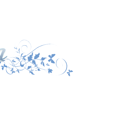
дыха
ну