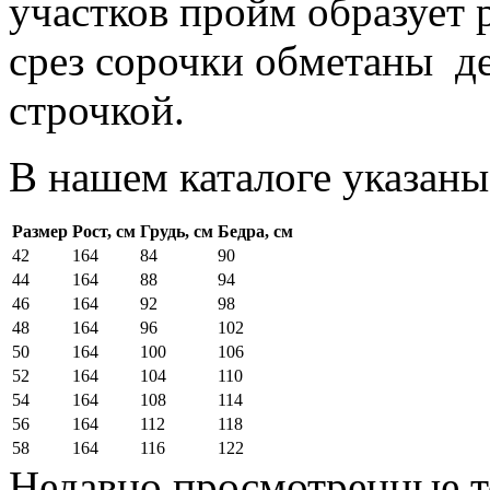
участков пройм образует
срез сорочки обметаны д
строчкой.
В нашем каталоге указаны
Размер
Рост, см
Грудь, см
Бедра, см
42
164
84
90
44
164
88
94
46
164
92
98
48
164
96
102
50
164
100
106
52
164
104
110
54
164
108
114
56
164
112
118
58
164
116
122
Недавно просмотренные 