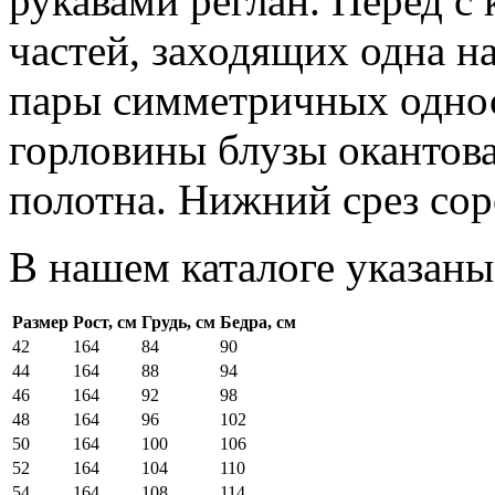
рукавами реглан. Перед с 
частей, заходящих одна н
пары симметричных однос
горловины блузы окантова
полотна. Нижний срез сор
В нашем каталоге указаны
Размер
Рост, см
Грудь, см
Бедра, см
42
164
84
90
44
164
88
94
46
164
92
98
48
164
96
102
50
164
100
106
52
164
104
110
54
164
108
114