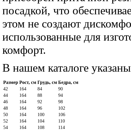
посадкой, что обеспечив
этом не создают дискомфо
использованные для изгот
комфорт.
В нашем каталоге указаны
Размер
Рост, см
Грудь, см
Бедра, см
42
164
84
90
44
164
88
94
46
164
92
98
48
164
96
102
50
164
100
106
52
164
104
110
54
164
108
114