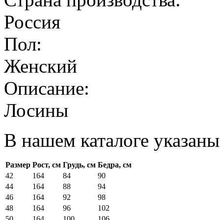
Россия
Пол:
Женский
Описание:
Лосины
В нашем каталоге указаны
Размер
Рост, см
Грудь, см
Бедра, см
42
164
84
90
44
164
88
94
46
164
92
98
48
164
96
102
50
164
100
106