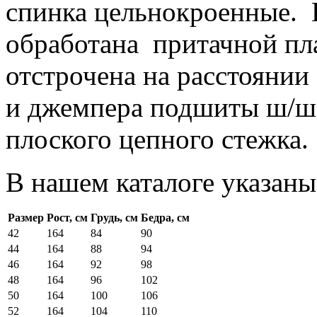
спинка цельнокроенные.
обработана притачной пл
отстрочена на расстоянии
и джемпера подшиты ш/ш 
плоского цепного стежка.
В нашем каталоге указаны
Размер
Рост, см
Грудь, см
Бедра, см
42
164
84
90
44
164
88
94
46
164
92
98
48
164
96
102
50
164
100
106
52
164
104
110