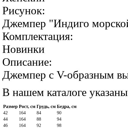
Рисунок:
Джемпер "Индиго морско
Комплектация:
Новинки
Описание:
Джемпер с V-образным в
В нашем каталоге указаны
Размер
Рост, см
Грудь, см
Бедра, см
42
164
84
90
44
164
88
94
46
164
92
98